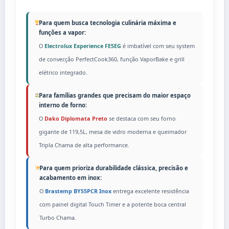
Para quem busca tecnologia culinária máxima e
funções a vapor:
O
Electrolux Experience FE5EG
é imbatível com seu system
de convecção PerfectCook360, função VaporBake e grill
elétrico integrado.
Para famílias grandes que precisam do maior espaço
interno de forno:
O
Dako Diplomata Preto
se destaca com seu forno
gigante de 119,5L, mesa de vidro moderna e queimador
Tripla Chama de alta performance.
Para quem prioriza durabilidade clássica, precisão e
acabamento em inox:
O
Brastemp BYS5PCR Inox
entrega excelente resistência
com painel digital Touch Timer e a potente boca central
Turbo Chama.