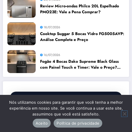
Review Micro-ondas Philco 20L Espelhado
PMO23E: Vale a Pena Comprar?
18/07/2026
Cooktop Suggar 5 Bocas Vidro FG5005AVP:
Análise Completa e Preço
16/07/2026
Fogão 4 Bocas Dako Supreme Black Glass
com Painel Touch e Timer: Vale o Preço?
Análise Prós e Contras
Nós utilizamos cookies para garantir que você tenha a melhor
ACESSO EXCLUSIVO
experiência em nosso site. Se você continua a usar este site,
assumimos que você está satisfeito.
Grupo de Ofertas de
Aceito
Política de privacidade
Cozinha