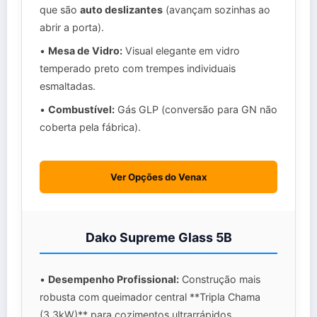
que são
auto deslizantes
(avançam sozinhas ao
abrir a porta).
•
Mesa de Vidro:
Visual elegante em vidro
temperado preto com trempes individuais
esmaltadas.
•
Combustível:
Gás GLP (conversão para GN não
coberta pela fábrica).
Ver Opções do Venax
Dako Supreme Glass 5B
•
Desempenho Profissional:
Construção mais
robusta com queimador central **Tripla Chama
(3,3kW)** para cozimentos ultrarrápidos.