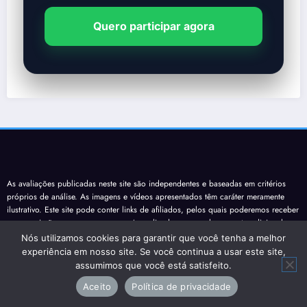
Quero participar agora
As avaliações publicadas neste site são independentes e baseadas em critérios
próprios de análise. As imagens e vídeos apresentados têm caráter meramente
ilustrativo. Este site pode conter links de afiliados, pelos quais poderemos receber
uma comissão caso uma compra seja realizada, sem qualquer custo adicional
para o usuário.
Nós utilizamos cookies para garantir que você tenha a melhor
experiência em nosso site. Se você continua a usar este site,
Artigos Recentes
assumimos que você está satisfeito.
Aceito
Política de privacidade
Micro-ondas Electrolux 34L ME3HP Home Pro de Embutir com Grill: Vale a
Pena Comprar?