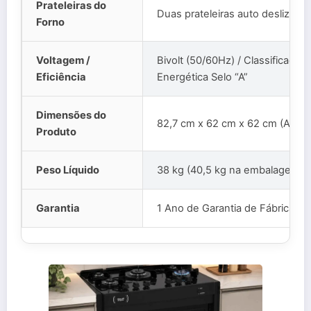
Prateleiras do
Duas prateleiras auto deslizant
Forno
Voltagem /
Bivolt (50/60Hz) / Classificação
Eficiência
Energética Selo “A”
Dimensões do
82,7 cm x 62 cm x 62 cm (A x L 
Produto
Peso Líquido
38 kg (40,5 kg na embalagem)
Garantia
1 Ano de Garantia de Fábrica V