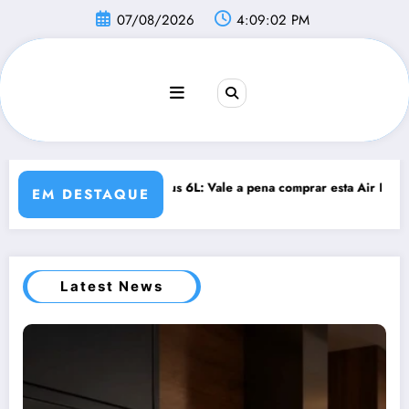
Pular
07/08/2026
4:09:03 PM
para
o
conteúdo
ar esta Air Fryer?
Vale a Pena Comprar a Airfryer Philips Walita 
EM DESTAQUE
Latest News