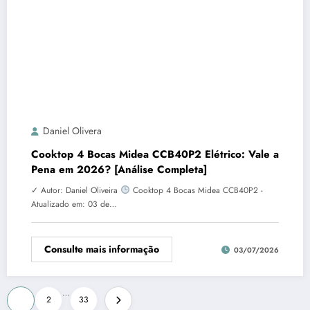
Daniel Olivera
Cooktop 4 Bocas Midea CCB40P2 Elétrico: Vale a
Pena em 2026? [Análise Completa]
✓ Autor: Daniel Oliveira
Cooktop 4 Bocas Midea CCB40P2 -
Atualizado em: 03 de…
Consulte mais informação
03/07/2026
Paginação
…
1
2
33