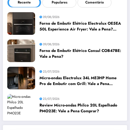
Recente
Populares
Comentário
09/08/2026
Forno de Embutir Elétrico Electrolux OE5EA
50L Experience Air Fryer: Vale a Pena?
Análise Completa
09/08/2026
Forno de Embutir Elétrico Consul COB47BE:
Vale a Pena?
23/07/2026
Micro-ondas Electrolux 34L ME3HP Home
Pro de Embutir com Grill: Vale a Pena
Comprar?
23/07/2026
Review Micro-ondas Philco 20L Espelhado
PMO23E: Vale a Pena Comprar?