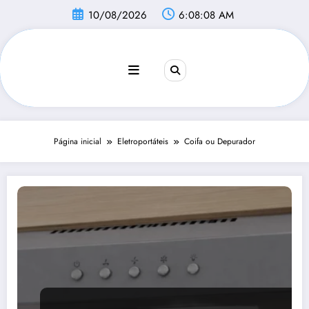
Pular
10/08/2026
6:08:09 AM
para
o
conteúdo
Página inicial
Eletroportáteis
Coifa ou Depurador