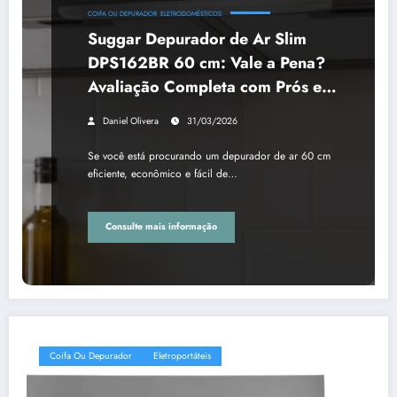
COIFA OU DEPURADOR
ELETRODOMÉSTICOS
Suggar Depurador de Ar Slim
DPS162BR 60 cm: Vale a Pena?
Avaliação Completa com Prós e
Contas
Daniel Olivera
31/03/2026
Se você está procurando um depurador de ar 60 cm
eficiente, econômico e fácil de…
Consulte mais informação
Coifa Ou Depurador
Eletroportáteis