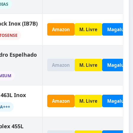
DIAS
ack Inox (IB7B)
Amazon
M. Livre
Magalu
UTOSENSE
idro Espelhado
Amazon
M. Livre
Magalu
EMIUM
 463L Inox
Amazon
M. Livre
Magalu
 A+++
plex 455L