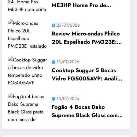
ME3HP Home Pro de
Embutir com Grill: Vale a
Pena Comprar?
23/07/2026
Review Micro-ondas Philco
20L Espelhado PMO23E:
Vale a Pena Comprar?
18/07/2026
Cooktop Suggar 5 Bocas
Vidro FG5005AVP: Análise
Completa e Preço
16/07/2026
Fogão 4 Bocas Dako
Supreme Black Glass com
Painel Touch e Timer: Vale o
Preço? Análise Prós e