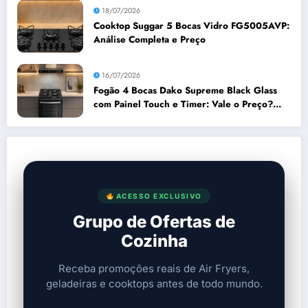
18/07/2026
Cooktop Suggar 5 Bocas Vidro FG5005AVP:
Análise Completa e Preço
16/07/2026
Fogão 4 Bocas Dako Supreme Black Glass
com Painel Touch e Timer: Vale o Preço?
Análise Prós e Contras
ACESSO EXCLUSIVO
Grupo de Ofertas de
Cozinha
Receba promoções reais de Air Fryers,
geladeiras e cooktops antes de todo mundo.