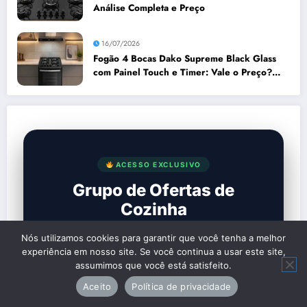
Análise Completa e Preço
16/07/2026
Fogão 4 Bocas Dako Supreme Black Glass
com Painel Touch e Timer: Vale o Preço?
Análise Prós e Contras
ACESSO EXCLUSIVO
Grupo de Ofertas de
Cozinha
Receba promoções reais de Air Fryers,
Nós utilizamos cookies para garantir que você tenha a melhor
geladeiras e cooktops antes de todo mundo.
experiência em nosso site. Se você continua a usar este site,
assumimos que você está satisfeito.
Aceito
Política de privacidade
Descontos em eletrodomésticos