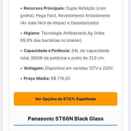
•
Recursos Principais:
Dupla Refeição (com
grelha), Pega Fácil, Revestimento Antiaderente
(4x mais fácil de limpar) e Desodorizador.
•
Higiene:
Tecnologia Antibacteria Ag (inibe
99,9% das bactérias no interior).
•
Capacidade e Potência:
34L de capacidade
total, 900W de potência e prato de 31,5 cm.
•
Voltagem:
Disponível em versões 127V e 220V.
•
Preço Média:
R$ 719,00
Ver Opções do ST67L Espelhado
Panasonic ST66N Black Glass