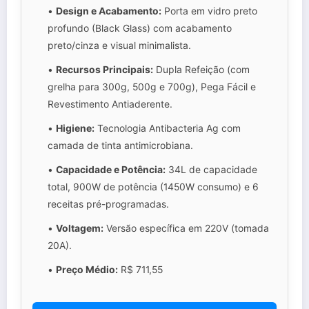
•
Design e Acabamento:
Porta em vidro preto
profundo (Black Glass) com acabamento
preto/cinza e visual minimalista.
•
Recursos Principais:
Dupla Refeição (com
grelha para 300g, 500g e 700g), Pega Fácil e
Revestimento Antiaderente.
•
Higiene:
Tecnologia Antibacteria Ag com
camada de tinta antimicrobiana.
•
Capacidade e Potência:
34L de capacidade
total, 900W de potência (1450W consumo) e 6
receitas pré-programadas.
•
Voltagem:
Versão específica em 220V (tomada
20A).
•
Preço Médio:
R$ 711,55