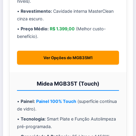
níveis).
•
Revestimento:
Cavidade interna MasterClean
cinza escuro.
•
Preço Médio:
R$ 1.399,00
(Melhor custo-
benefício).
Ver Opções do MGB35M1
Midea MGB35T (Touch)
•
Painel:
Painel 100% Touch
(superfície contínua
de vidro).
•
Tecnologia:
Smart Plate e Função Autolimpeza
pré-programada.