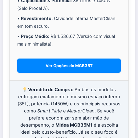
•
Capacidade & Potência:
35 Litros e 1450W
(Selo Procel A).
•
Revestimento:
Cavidade interna MasterClean
em tom escuro.
•
Preço Médio:
R$ 1.536,67 (Versão com visual
mais minimalista).
Ver Opções do MGB35T
Veredito de Compra:
Ambos os modelos
entregam exatamente o mesmo espaço interno
(35L), potência (1450W) e os principais recursos
como
Smart Plate
e
MasterClean
. Se você
prefere economizar sem abrir mão de
desempenho, o
Midea MGB35M1
é a escolha
ideal pelo custo-benefício. Já se o seu foco é