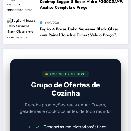
Cooktop Suggar 5 Bocas Vidro FG5005AVP:
Análise Completa e Preço
16/07/2026
Fogão 4 Bocas Dako Supreme Black Glass
com Painel Touch e Timer: Vale o Preço?
Análise Prós e Contras
ACESSO EXCLUSIVO
Grupo de Ofertas de
Cozinha
Receba promoções reais de Air Fryers,
geladeiras e cooktops antes de todo mundo.
Descontos em eletrodomésticos