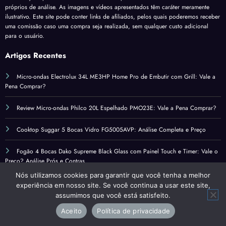
próprios de análise. As imagens e vídeos apresentados têm caráter meramente
ilustrativo. Este site pode conter links de afiliados, pelos quais poderemos receber
uma comissão caso uma compra seja realizada, sem qualquer custo adicional
para o usuário.
Artigos Recentes
Micro-ondas Electrolux 34L ME3HP Home Pro de Embutir com Grill: Vale a
Pena Comprar?
Review Micro-ondas Philco 20L Espelhado PMO23E: Vale a Pena Comprar?
Cooktop Suggar 5 Bocas Vidro FG5005AVP: Análise Completa e Preço
Fogão 4 Bocas Dako Supreme Black Glass com Painel Touch e Timer: Vale o
Preço? Análise Prós e Contras
Nós utilizamos cookies para garantir que você tenha a melhor
experiência em nosso site. Se você continua a usar este site,
Contato
assumimos que você está satisfeito.
Aceito
Política de privacidade
Política de Privacidade – Review Cozinhas