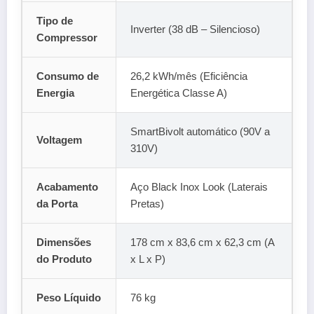
Tipo de
Inverter (38 dB – Silencioso)
Compressor
Consumo de
26,2 kWh/mês (Eficiência
Energia
Energética Classe A)
SmartBivolt automático (90V a
Voltagem
310V)
Acabamento
Aço Black Inox Look (Laterais
da Porta
Pretas)
Dimensões
178 cm x 83,6 cm x 62,3 cm (A
do Produto
x L x P)
Peso Líquido
76 kg