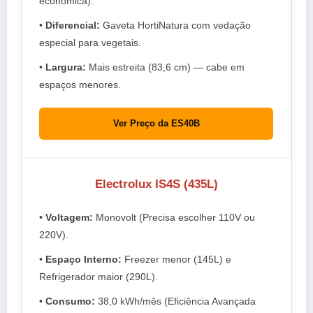
econômica).
•
Diferencial:
Gaveta HortiNatura com vedação
especial para vegetais.
•
Largura:
Mais estreita (83,6 cm) — cabe em
espaços menores.
Ver Preço da ES40B
Electrolux IS4S (435L)
•
Voltagem:
Monovolt (Precisa escolher 110V ou
220V).
•
Espaço Interno:
Freezer menor (145L) e
Refrigerador maior (290L).
•
Consumo:
38,0 kWh/mês (Eficiência Avançada