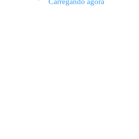
Carregando agora
a rotulagem de eficiência)
/ 101W (220V)
,8 cm x 61,3 cm (A x L x P)
,1 cm x 65,0 cm (A x L x P)
uxador embutido
ntia Electrolux