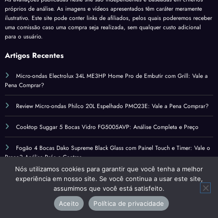
próprios de análise. As imagens e vídeos apresentados têm caráter meramente
ilustrativo. Este site pode conter links de afiliados, pelos quais poderemos receber
uma comissão caso uma compra seja realizada, sem qualquer custo adicional
para o usuário.
Artigos Recentes
Micro-ondas Electrolux 34L ME3HP Home Pro de Embutir com Grill: Vale a
Pena Comprar?
Review Micro-ondas Philco 20L Espelhado PMO23E: Vale a Pena Comprar?
Cooktop Suggar 5 Bocas Vidro FG5005AVP: Análise Completa e Preço
Fogão 4 Bocas Dako Supreme Black Glass com Painel Touch e Timer: Vale o
Preço? Análise Prós e Contras
Nós utilizamos cookies para garantir que você tenha a melhor
experiência em nosso site. Se você continua a usar este site,
Contato
assumimos que você está satisfeito.
Aceito
Política de privacidade
Política de Privacidade – Review Cozinhas