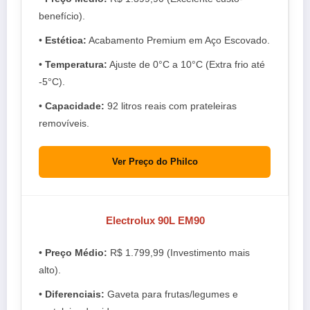
benefício).
•
Estética:
Acabamento Premium em Aço Escovado.
•
Temperatura:
Ajuste de 0°C a 10°C (Extra frio até
-5°C).
•
Capacidade:
92 litros reais com prateleiras
removíveis.
Ver Preço do Philco
Electrolux 90L EM90
•
Preço Médio:
R$ 1.799,99 (Investimento mais
alto).
•
Diferenciais:
Gaveta para frutas/legumes e