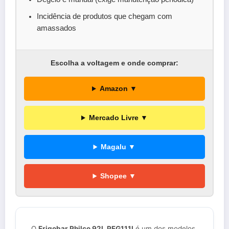
Incidência de produtos que chegam com
amassados
Escolha a voltagem e onde comprar:
Amazon ▼
Mercado Livre ▼
Magalu ▼
Shopee ▼
O
Frigobar Philco 92L PFG111I
é um dos modelos