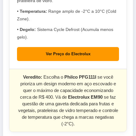
prateleira de vidro.
•
Temperatura:
Range amplo de -2°C a 10°C (Cold
Zone).
•
Degelo:
Sistema Cycle Defrost (Acumula menos
gelo).
Ver Preço do Electrolux
Veredito:
Escolha o
Philco PFG111I
se você
prioriza um design moderno em aço escovado e
quer o máximo de capacidade economizando
cerca de R$ 400. Vá de
Electrolux EM90
se faz
questão de uma gaveta dedicada para frutas e
vegetais, prateleiras de vidro temperado e controle
de temperatura que chega a marcas negativas
(-2°C).