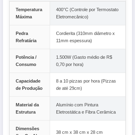
Temperatura
400°C (Controle por Termostato
Máxima
Eletromecânico)
Pedra
Cordierita (310mm diâmetro x
Refratária
11mm espessura)
Potência /
1.500W (Gasto médio de R$
Consumo
0,70 por hora)
Capacidade
8 a 10 pizzas por hora (Pizzas
de Produção
de até 29cm)
Material da
Alumínio com Pintura
Estrutura
Eletrostática e Fibra Cerâmica
Dimensões
38 cm x 38 cm x 28 cm