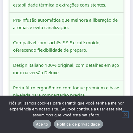
estabilidade térmica e extrações consistentes.
Pré-infusão automática que melhora a liberação de
aromas e evita canalização.
Compatível com sachês E.S.E e café moído,
oferecendo flexibilidade de preparo.
Design italiano 100% original, com detalhes em aço
inox na versão Deluxe.
Porta-filtro ergonômico com toque premium e base
nivelada para compactação precisa.
Nós utilizamos cookies para garantir que você tenha a melhor
experiência em nosso site. Se você continua a usar este site,
Função memória para salvar o volume do espresso
assumimos que você está satisfeito.
ideal.
Aceito
Política de privacidade
Vaporizador Pannarello com amplitude de