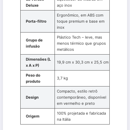
Deluxe
aço inox
Ergonômico, em ABS com
Porta-filtro
toque premium e base em
inox
Plástico Tech – leve, mas
Grupo de
menos térmico que grupos
infusão
metálicos
Dimensões (L
19,9 cm x 30,3 cm x 25,5 cm
x A x P)
Peso do
3,7 kg
produto
Compacto, estilo retrô
Design
contemporâneo, disponível
em vermelho e preto
100% projetada e fabricada
Origem
na Itália