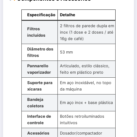
Especificação
Detalhe
2 filtros de parede dupla em
Filtros
inox (1 dose e 2 doses / até
incluídos
16g de café)
Diâmetro dos
53 mm
filtros
Pannarello
Articulado, estilo clássico,
vaporizador
feito em plástico preto
Suporte para
Em aço inoxidável, no topo
xícaras
da máquina
Bandeja
Em aço inox + base plástica
coletora
Interface de
Botões retroiluminados
controle
intuitivos
Acessórios
Dosador/compactador