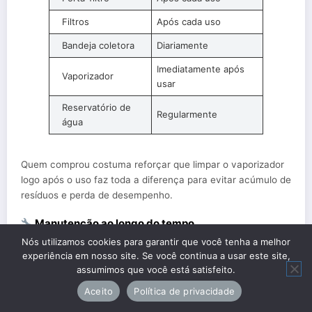
Filtros
Após cada uso
Bandeja coletora
Diariamente
Imediatamente após
Vaporizador
usar
Reservatório de
Regularmente
água
Quem comprou costuma reforçar que limpar o vaporizador
logo após o uso faz toda a diferença para evitar acúmulo de
resíduos e perda de desempenho.
Manutenção ao longo do tempo
Nós utilizamos cookies para garantir que você tenha a melhor
A
CAFETEIRA ARNO OPIO SOLEIL
tem uma estrutura
experiência em nosso site. Se você continua a usar este site,
assumimos que você está satisfeito.
simples, o que ajuda na manutenção a longo prazo. Sem
eletrônica complexa ou sistemas automáticos, ela tende a
Aceito
Política de privacidade
apresentar menos problemas quando bem cuidada.