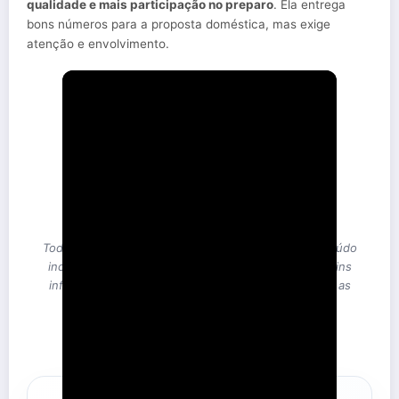
qualidade e mais participação no preparo
. Ela entrega
bons números para a proposta doméstica, mas exige
atenção e envolvimento.
Todos os direitos do vídeo pertencem à Arno. Conteúdo
incorporado em ReviewCozinhas.com apenas para fins
informativos e educacionais, em conformidade com as
diretrizes do Google e do Search Console.