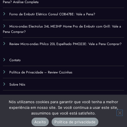
Pena? Análise Completa
Forno de Embutir Elétrico Consul COB47BE: Vale a Pena?
Micro-ondas Electrolux 34L ME3HP Home Pro de Embutir com Grill: Vale a
Pena Comprar?
Review Micro-ondas Philco 20L Espelhado PMO23E: Vale a Pena Comprar?
Contato
Política de Privacidade – Review Cozinhas
Sobre Nós
Termos de Uso – Review Cozinhas
Nós utilizamos cookies para garantir que você tenha a melhor
experiência em nosso site. Se você continua a usar este site,
assumimos que você está satisfeito.
Aceito
Política de privacidade
Review Cozinhas
Todos os direitos Reservados
Tema 2026 | Powered By
SpiceThemes