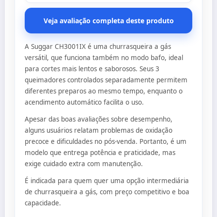
Veja avaliação completa deste produto
A Suggar CH3001IX é uma churrasqueira a gás
versátil, que funciona também no modo bafo, ideal
para cortes mais lentos e saborosos. Seus 3
queimadores controlados separadamente permitem
diferentes preparos ao mesmo tempo, enquanto o
acendimento automático facilita o uso.
Apesar das boas avaliações sobre desempenho,
alguns usuários relatam problemas de oxidação
precoce e dificuldades no pós-venda. Portanto, é um
modelo que entrega potência e praticidade, mas
exige cuidado extra com manutenção.
É indicada para quem quer uma opção intermediária
de churrasqueira a gás, com preço competitivo e boa
capacidade.