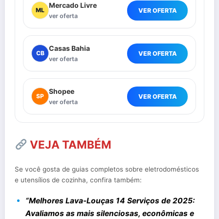
Mercado Livre
ML
VER OFERTA
ver oferta
Casas Bahia
CB
VER OFERTA
ver oferta
Shopee
SP
VER OFERTA
ver oferta
VEJA TAMBÉM
Se você gosta de guias completos sobre eletrodomésticos
e utensílios de cozinha, confira também:
“Melhores Lava-Louças 14 Serviços de 2025:
Avaliamos as mais silenciosas, econômicas e