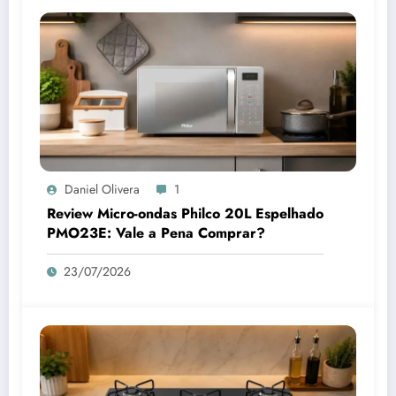
Daniel Olivera
1
Review Micro-ondas Philco 20L Espelhado
PMO23E: Vale a Pena Comprar?
23/07/2026