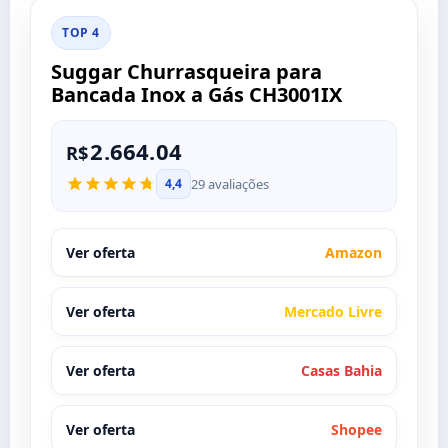
TOP 4
Suggar Churrasqueira para
Bancada Inox a Gás CH3001IX
2.664.04
R$
29 avaliações
4,4
Ver oferta
Amazon
Ver oferta
Mercado Livre
Ver oferta
Casas Bahia
Ver oferta
Shopee