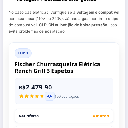
No caso das elétricas, verifique se a
voltagem é compatível
com sua casa (110V ou 220V). Já nas a gás, confirme o tipo
de combustível:
GLP, GN ou botijão de baixa pressão
. Isso
evita problemas de adaptação.
TOP 1
Fischer Churrasqueira Elétrica
Ranch Grill 3 Espetos
2.479.90
R$
159 avaliações
4,6
Ver oferta
Amazon