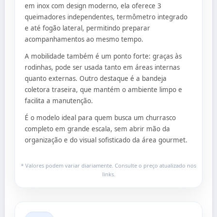
em inox com design moderno, ela oferece 3
queimadores independentes, termômetro integrado
e até fogão lateral, permitindo preparar
acompanhamentos ao mesmo tempo.
A mobilidade também é um ponto forte: graças às
rodinhas, pode ser usada tanto em áreas internas
quanto externas. Outro destaque é a bandeja
coletora traseira, que mantém o ambiente limpo e
facilita a manutenção.
É o modelo ideal para quem busca um churrasco
completo em grande escala, sem abrir mão da
organização e do visual sofisticado da área gourmet.
* Valores podem variar diariamente. Consulte o preço atualizado nos
links.