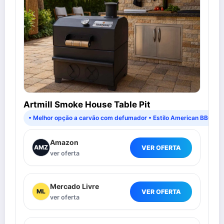
Artmill Smoke House Table Pit
• Melhor opção a carvão com defumador • Estilo American BBQ • 
Amazon
AMZ
VER OFERTA
ver oferta
Mercado Livre
ML
VER OFERTA
ver oferta