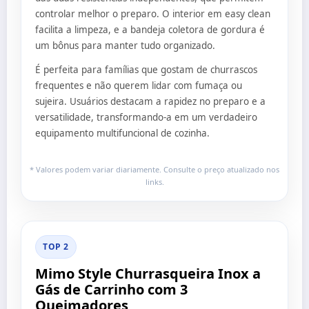
controlar melhor o preparo. O interior em easy clean
facilita a limpeza, e a bandeja coletora de gordura é
um bônus para manter tudo organizado.
É perfeita para famílias que gostam de churrascos
frequentes e não querem lidar com fumaça ou
sujeira. Usuários destacam a rapidez no preparo e a
versatilidade, transformando-a em um verdadeiro
equipamento multifuncional de cozinha.
* Valores podem variar diariamente. Consulte o preço atualizado nos
links.
TOP 2
Mimo Style Churrasqueira Inox a
Gás de Carrinho com 3
Queimadores