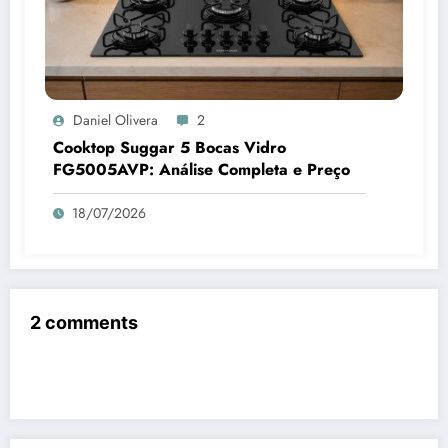
Daniel Olivera
2
Cooktop Suggar 5 Bocas Vidro
FG5005AVP: Análise Completa e Preço
18/07/2026
2 comments