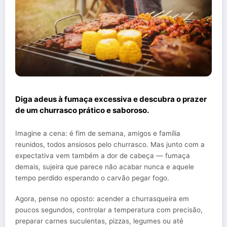
Diga adeus à fumaça excessiva e descubra o prazer
de um churrasco prático e saboroso.
Imagine a cena: é fim de semana, amigos e família
reunidos, todos ansiosos pelo churrasco. Mas junto com a
expectativa vem também a dor de cabeça — fumaça
demais, sujeira que parece não acabar nunca e aquele
tempo perdido esperando o carvão pegar fogo.
Agora, pense no oposto: acender a churrasqueira em
poucos segundos, controlar a temperatura com precisão,
preparar carnes suculentas, pizzas, legumes ou até