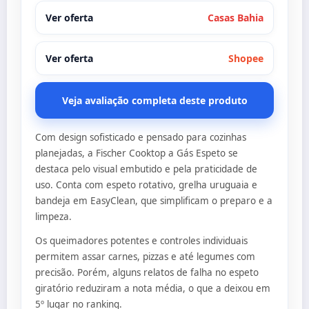
Ver oferta
Casas Bahia
Ver oferta
Shopee
Veja avaliação completa deste produto
Com design sofisticado e pensado para cozinhas
planejadas, a Fischer Cooktop a Gás Espeto se
destaca pelo visual embutido e pela praticidade de
uso. Conta com espeto rotativo, grelha uruguaia e
bandeja em EasyClean, que simplificam o preparo e a
limpeza.
Os queimadores potentes e controles individuais
permitem assar carnes, pizzas e até legumes com
precisão. Porém, alguns relatos de falha no espeto
giratório reduziram a nota média, o que a deixou em
5º lugar no ranking.