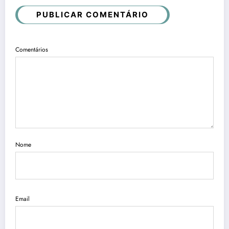
PUBLICAR COMENTÁRIO
Comentários
Nome
Email