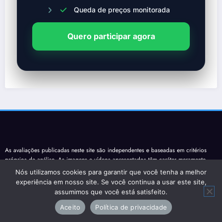
Queda de preços monitorada
Quero participar agora
As avaliações publicadas neste site são independentes e baseadas em critérios
próprios de análise. As imagens e vídeos apresentados têm caráter meramente
ilustrativo. Este site pode conter links de afiliados, pelos quais poderemos receber
Nós utilizamos cookies para garantir que você tenha a melhor
uma comissão caso uma compra seja realizada, sem qualquer custo adicional
experiência em nosso site. Se você continua a usar este site,
para o usuário.
assumimos que você está satisfeito.
Artigos Recentes
Aceito
Política de privacidade