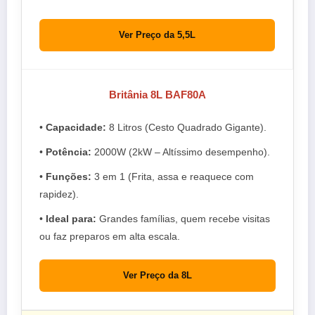
Ver Preço da 5,5L
Britânia 8L BAF80A
•
Capacidade:
8 Litros (Cesto Quadrado Gigante).
•
Potência:
2000W (2kW – Altíssimo desempenho).
•
Funções:
3 em 1 (Frita, assa e reaquece com
rapidez).
•
Ideal para:
Grandes famílias, quem recebe visitas
ou faz preparos em alta escala.
Ver Preço da 8L