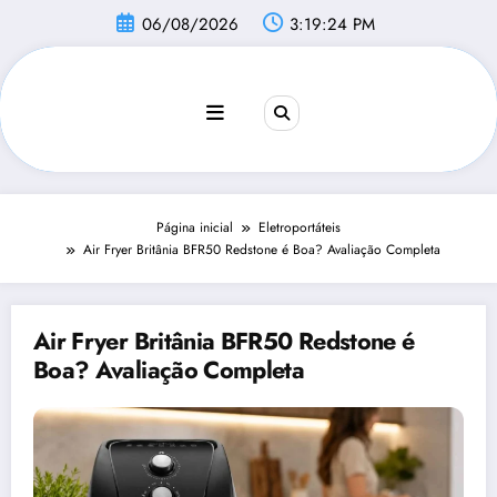
Pular
06/08/2026
3:19:25 PM
para
o
conteúdo
Página inicial
Eletroportáteis
Air Fryer Britânia BFR50 Redstone é Boa? Avaliação Completa
Air Fryer Britânia BFR50 Redstone é
Boa? Avaliação Completa